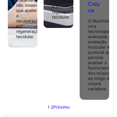
recuperação
Colu
não invasivo
e promove
na
que acelera
regeneração
a
tecidular.
recuperação
O MyoVision é
e promove
uma
regeneração
tecnologia
tecidular.
avançada de
avaliação
muscular e
postural que
permite
analisar o
funcionament
dos músculos
ao longo da
coluna
vertebral.
1
2
Próximo