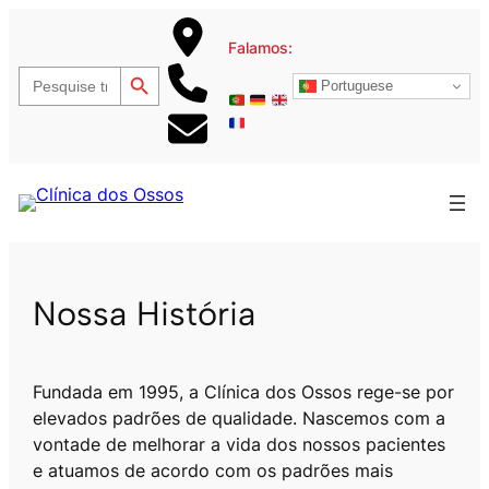
Saltar
para
Falamos:
Search Button
o
Search
Portuguese
for:
conteúdo
C
l
Nossa História
í
n
i
Fundada em 1995, a Clínica dos Ossos rege-se por
c
elevados padrões de qualidade. Nascemos com a
a
vontade de melhorar a vida dos nossos pacientes
e
e atuamos de acordo com os padrões mais
m