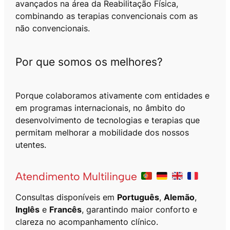
avançados na área da Reabilitação Física,
A
combinando as terapias convencionais com as
l
não convencionais.
m
a
d
Por que somos os melhores?
a
p
a
Porque colaboramos ativamente com entidades e
r
em programas internacionais, no âmbito do
a
desenvolvimento de tecnologias e terapias que
d
permitam melhorar a mobilidade dos nossos
o
utentes.
r
e
s
Atendimento Multilingue
m
u
Consultas disponíveis em
Português
,
Alemão
,
s
Inglês
e
Francês
, garantindo maior conforto e
c
clareza no acompanhamento clínico.