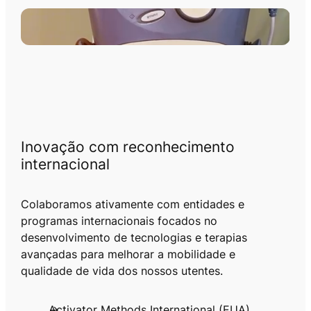
u
l
a
r
e
s
e
a
r
t
Inovação com reconhecimento
i
internacional
c
u
Colaboramos ativamente com entidades e
l
programas internacionais focados no
a
desenvolvimento de tecnologias e terapias
r
avançadas para melhorar a mobilidade e
e
qualidade de vida dos nossos utentes.
s
Activator Methods International (EUA)