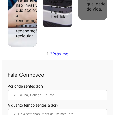
recuperação
qualidade
não invasivo
e promove
de vida.
que acelera
regeneração
a
tecidular.
recuperação
e promove
regeneração
tecidular.
1
2
Próximo
Fale Connosco
Por onde sentes dor?
A quanto tempo sentes a dor?