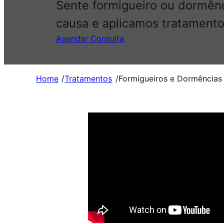
Sente formigueiro ou dormênc
causa e aplicamos tratament
Agendar Consulta
Home
/
Tratamentos
/
Formigueiros e Dormências