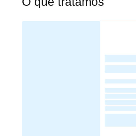
O que tratamos
Loading
posts…