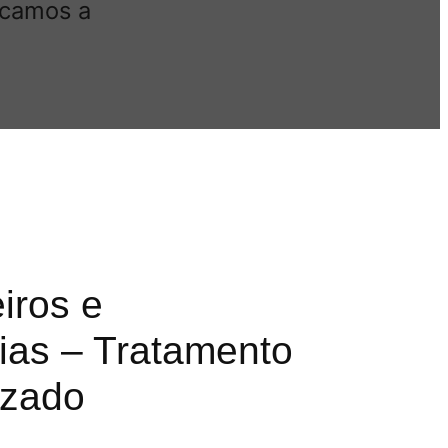
icamos a
iros e
as – Tratamento
izado