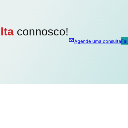
lta
connosco!
Agende uma consulta
Fa