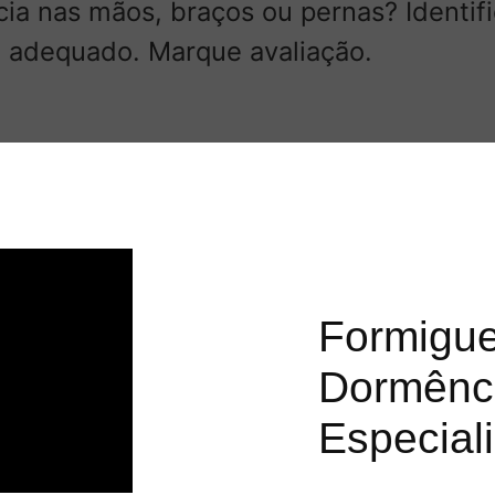
ia nas mãos, braços ou pernas? Identif
o adequado. Marque avaliação.
Formigue
Dormênci
Especial