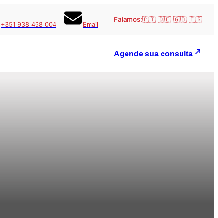
Falamos:
🇵🇹 🇩🇪 🇬🇧 🇫🇷
+351 938 468 004
Email
Agende sua consulta