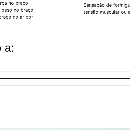
orça no braço
Sensação de formigu
e peso no braço
tensão muscular ou a
braço no ar por
 a: