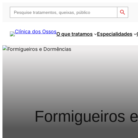
Saltar
Search Button
Search
para
for:
o
conteúdo
O que tratamos
Especialidades
Formigueiros 