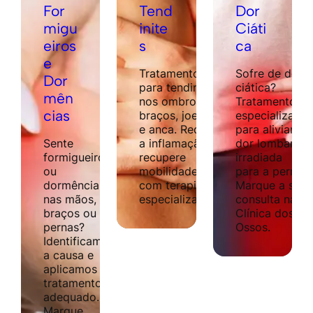
For
Tend
Dor
migu
inite
Ciáti
eiros
s
ca
e
Tratamento
Sofre de dor
Dor
para tendinites
ciática?
mên
nos ombros,
Tratamento
cias
braços, joelhos
especializado
e anca. Reduza
para aliviar
Sente
a inflamação e
dor lombar
formigueiro
recupere
irradiada
ou
mobilidade
para a perna.
dormência
com terapias
Marque a sua
nas mãos,
especializadas.
consulta na
braços ou
Clínica dos
pernas?
Ossos.
Identificamos
a causa e
aplicamos
tratamento
adequado.
Marque