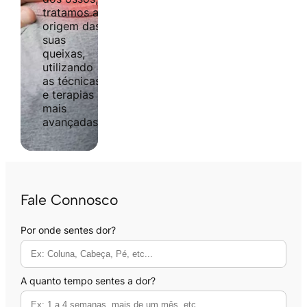
tratamos a
origem das
suas
queixas,
utilizando
as técnicas
e terapias
mais
avançadas.
Fale Connosco
Por onde sentes dor?
A quanto tempo sentes a dor?