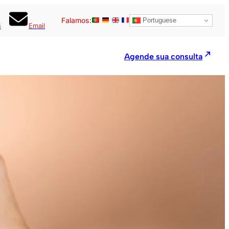
Falamos:
Portuguese
4
Email
Agende sua consulta