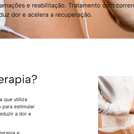
flamações e reabilitação. Tratamento com corre
eduz dor e acelera a recuperação.
erapia?
 que utiliza
e
para estimular
eduzir a dor e
terapia e