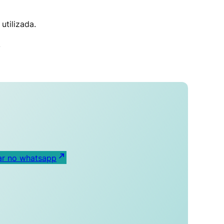
utilizada.
.
ar no whatsapp