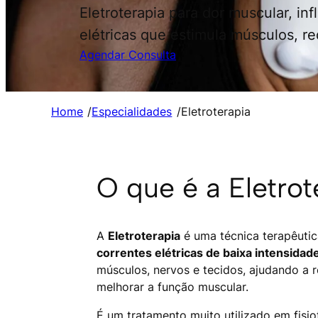
Eletroterapia para dor muscular, in
elétricas que estimula músculos, r
Agendar Consulta
Home
/
Especialidades
/
Eletroterapia
O que é a Eletrot
A
Eletroterapia
é uma técnica terapêutica
correntes elétricas de baixa intensidad
músculos, nervos e tecidos, ajudando a r
melhorar a função muscular.
É um tratamento muito utilizado em fisio