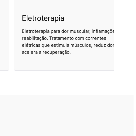
Eletroterapia
Te
Eletroterapia para dor muscular, inflamações e
Teca
reabilitação. Tratamento com correntes
lesõ
elétricas que estimula músculos, reduz dor e
radi
acelera a recuperação.
melh