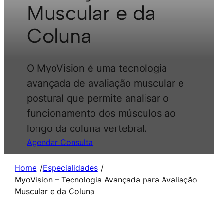
Muscular e da
Coluna
O MyoVision é uma tecnologia
avançada de avaliação muscular e
postural que permite analisar o
funcionamento dos músculos ao
longo da coluna vertebral.
Agendar Consulta
Home
/
Especialidades
/
MyoVision – Tecnologia Avançada para Avaliação
Muscular e da Coluna