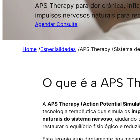
APS Therapy para dor crónica, infl
impulsos nervosos naturais para red
Agendar Consulta
Home
/
Especialidades
/
APS Therapy (Sistema de
O que é a APS T
A
APS Therapy (Action Potential Simula
tecnologia terapêutica que simula os
imp
naturais do sistema nervoso
, ajudando 
restaurar o equilíbrio fisiológico e reduzi
Esta terapia atua diretamente nos meca