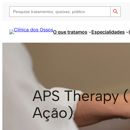
Saltar
Search Button
Search
para
for:
o
conteúdo
O que tratamos
Especialidades
APS Therapy (
Ação)