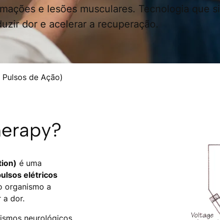
amações e lesões musculares. Tecnologia que s
uzir dor e acelerar a recuperação.
 Pulsos de Ação)
herapy?
tion)
é uma
ulsos elétricos
o organismo a
r a dor.
nismos neurológicos