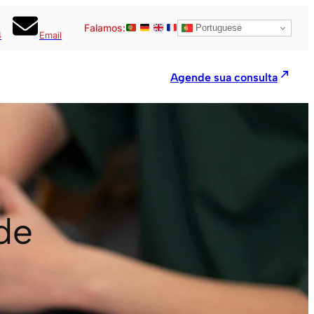
Falamos:
Portuguese
4
Email
Agende sua consulta
de