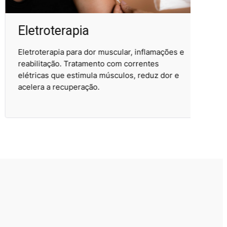
Eletroterapia
Te
Eletroterapia para dor muscular, inflamações e
Teca
reabilitação. Tratamento com correntes
lesõ
elétricas que estimula músculos, reduz dor e
radi
acelera a recuperação.
melh