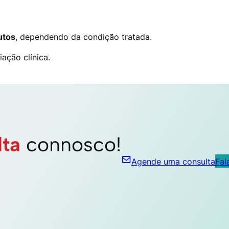
utos
, dependendo da condição tratada.
ação clínica.
lta
connosco!
Agende uma consulta
Fal