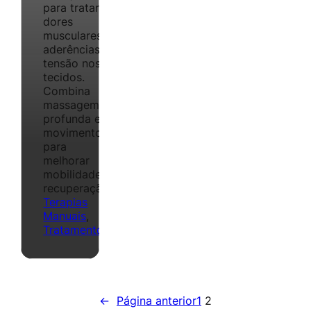
para tratar
dores
musculares,
aderências e
tensão nos
tecidos.
Combina
massagem
profunda e
movimento
para
melhorar
mobilidade e
recuperação.
Terapias
Manuais
, 
Tratamentos
←
Página anterior
1
2