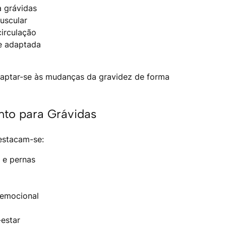
 grávidas
uscular
circulação
e adaptada
daptar-se às mudanças da gravidez de forma
nto para Grávidas
destacam-se:
s e pernas
 emocional
estar