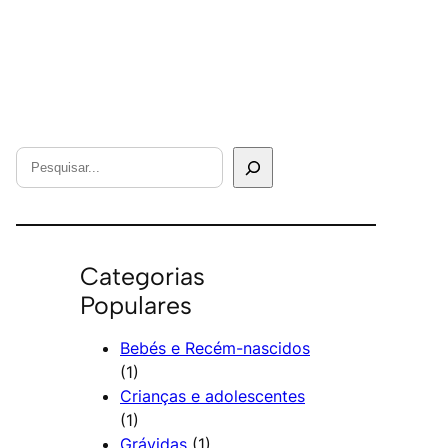
S
e
a
r
c
Categorias
h
Populares
Bebés e Recém-nascidos
(1)
Crianças e adolescentes
(1)
Grávidas
(1)