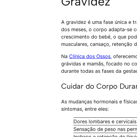
Gravidez
A gravidez é uma fase única e t
dos meses, o corpo adapta-se 
crescimento do bebé, o que pode
musculares, cansaço, retenção de
Na
Clínica dos Ossos
, oferecem
grávidas e mamãs, focado no con
durante todas as fases da gesta
Cuidar do Corpo Duran
As mudanças hormonais e física
sintomas, entre eles:
Dores lombares e cervicais
Sensação de peso nas per
Inchaço e retenção de líqu