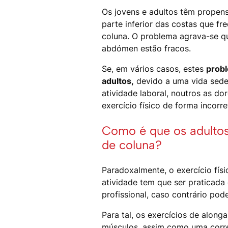
Os jovens e adultos têm propens
parte inferior das costas que f
coluna. O problema agrava-se q
abdómen estão fracos.
Se, em vários casos, estes
prob
adultos,
devido a uma vida seden
atividade laboral, noutros as do
exercício físico de forma incorr
Como é que os adultos
de coluna?
Paradoxalmente, o exercício físi
atividade tem que ser praticad
profissional, caso contrário po
Para tal, os exercícios de alon
músculos, assim como uma corret