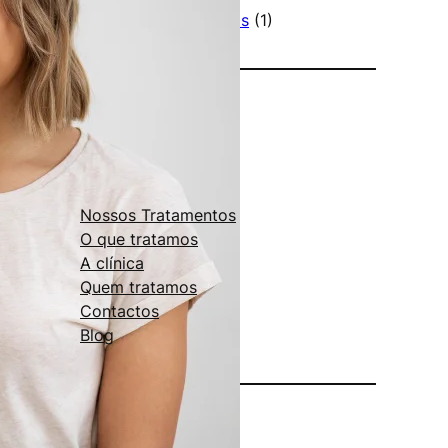
Jovens e adultos
(1)
Links Úteis
Nossos Tratamentos
O que tratamos
A clínica
Quem tratamos
Contactos
Blog