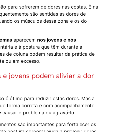
ão para sofrerem de dores nas costas. É na
requentemente são sentidas as dores de
uando os músculos dessa zona e os do
lemas
aparecem
nos jovens e nós
tária e à postura que têm durante a
res de coluna podem resultar da prática de
eta ou em excesso.
 e jovens podem aliviar a dor
co é ótimo para reduzir estas dores. Mas a
a de forma correta e com acompanhamento
de causar o problema ou agravá-lo.
gamentos são importantes para fortalecer os
a postura corporal ajuda a prevenir dores